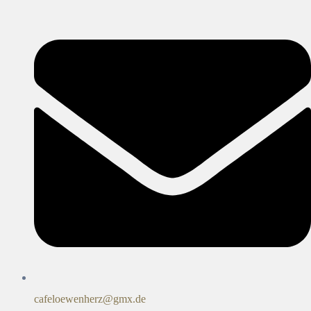
cafeloewenherz@gmx.de