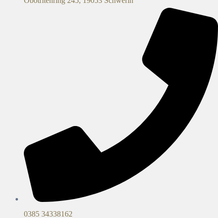
Obotritenring 245, 19053 Schwerin
0385 34338162